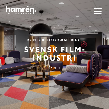
KONTORS­FOTOGRAFERING
SVENSK FILM­
INDUSTRI
Geco