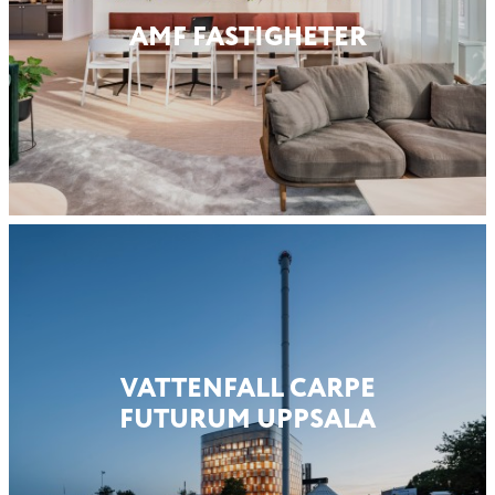
AMF FASTIG­HETER
VATTENFALL CARPE
FUTURUM UPPSALA